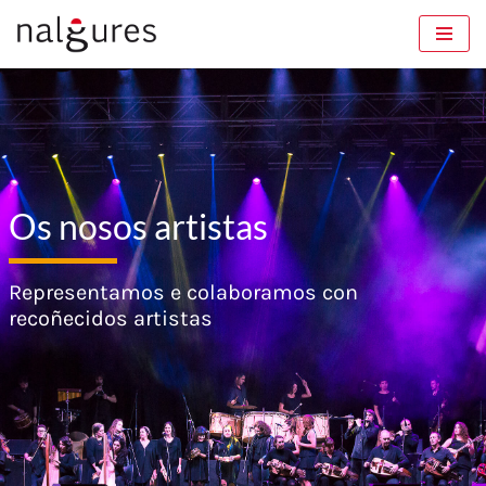
Saltar
ao
contido
Os nosos artistas
Representamos e colaboramos con
recoñecidos artistas