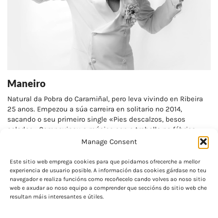
Maneiro
Natural da Pobra do Caramiñal, pero leva vivindo en Ribeira
25 anos. Empezou a súa carreira en solitario no 2014,
sacando o seu primeiro single «Pies descalzos, besos
salados».Compaxinou a música con o traballo na fábrica
onde exercía de condutor…
Manage Consent
Este sitio web emprega cookies para que poidamos ofrecerche a mellor
experiencia de usuario posible. A información das cookies gárdase no teu
navegador e realiza funcións como recoñecelo cando volves ao noso sitio
web e axudar ao noso equipo a comprender que seccións do sitio web che
resultan máis interesantes e útiles.
Rúa do Baluro 8-10, baixo - 27004 Lugo