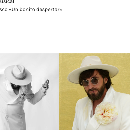
musical
isco «Un bonito despertar»