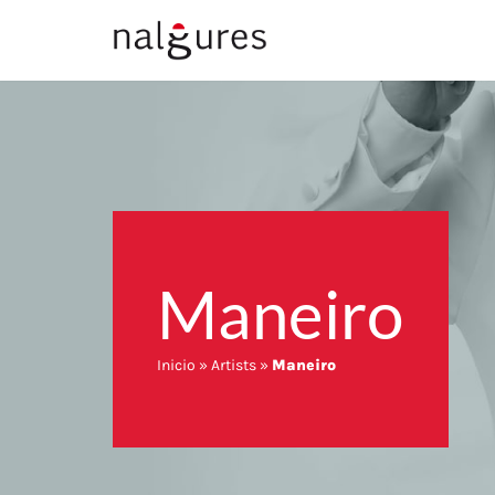
Saltar
ao
contido
Maneiro
Inicio
»
Artists
»
Maneiro