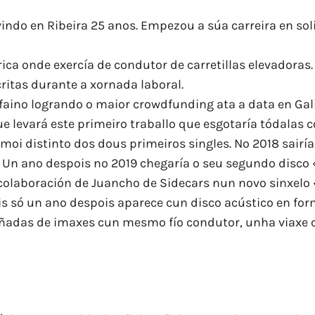
indo en Ribeira 25 anos. Empezou a súa carreira en sol
ca onde exercía de condutor de carretillas elevadoras. 
critas durante a xornada laboral.
e faino logrando o maior crowdfunding ata a data en Ga
ue levará este primeiro traballo que esgotaría tódalas c
moi distinto dos dous primeiros singles. No 2018 sairía
. Un ano despois no 2019 chegaría o seu segundo disco
olaboración de Juancho de Sidecars nun novo sinxelo «E
s só un ano despois aparece cun disco acústico en fo
adas de imaxes cun mesmo fío condutor, unha viaxe c